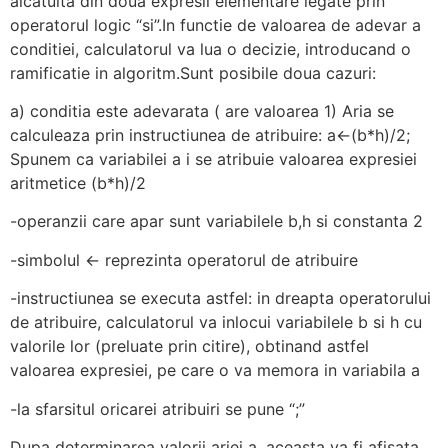
alcatuita din doua expresii elementare legate prin
operatorul logic “si”.In functie de valoarea de adevar a
conditiei, calculatorul va lua o decizie, introducand o
ramificatie in algoritm.Sunt posibile doua cazuri:
a) conditia este adevarata ( are valoarea 1) Aria se
calculeaza prin instructiunea de atribuire: a<-(b*h)/2;
Spunem ca variabilei a i se atribuie valoarea expresiei
aritmetice (b*h)/2
-operanzii care apar sunt variabilele b,h si constanta 2
-simbolul <- reprezinta operatorul de atribuire
-instructiunea se executa astfel: in dreapta operatorului
de atribuire, calculatorul va inlocui variabilele b si h cu
valorile lor (preluate prin citire), obtinand astfel
valoarea expresiei, pe care o va memora in variabila a
-la sfarsitul oricarei atribuiri se pune “;”
Dupa determinarea valorii ariei a, aceasta va fi afisata