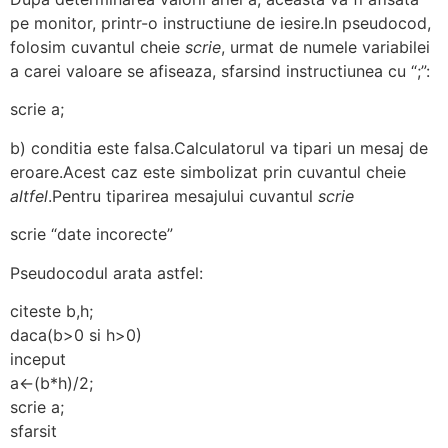
pe monitor, printr-o instructiune de iesire.In pseudocod,
folosim cuvantul cheie
scrie
, urmat de numele variabilei
a carei valoare se afiseaza, sfarsind instructiunea cu “;”:
scrie a;
b) conditia este falsa.Calculatorul va tipari un mesaj de
eroare.Acest caz este simbolizat prin cuvantul cheie
altfel
.Pentru tiparirea mesajului cuvantul
scrie
scrie “date incorecte”
Pseudocodul arata astfel:
citeste b,h;
daca(b>0 si h>0)
inceput
a<-(b*h)/2;
scrie a;
sfarsit