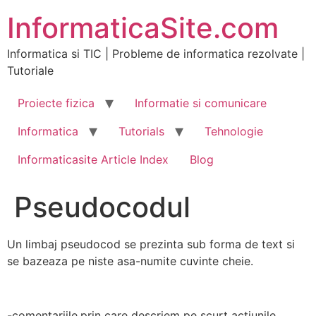
Skip
InformaticaSite.com
to
content
Informatica si TIC | Probleme de informatica rezolvate |
Tutoriale
Proiecte fizica
Informatie si comunicare
Informatica
Tutorials
Tehnologie
Informaticasite Article Index
Blog
Pseudocodul
Un limbaj pseudocod se prezinta sub forma de text si
se bazeaza pe niste asa-numite cuvinte cheie.
-comentariile,prin care descriem pe scurt actiunile