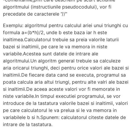
algoritmului (instructiunile pseudocodului), vor fi
precedate de caracterele “//”
Exemplu: algoritmul pentru calculul ariei unui triunghi cu
formula a=(b*h)/2, unde b este baza iar h este
inaltimea.Calculatorul trebuie sa preia valorile laturii
bazei si inaltimii, pe care le va memora in niste
variabile.Acestea sunt datele de intrare ale
algoritmului.Un algoritm general trebuie sa calculeze
aria oricarui triunghi, deci pentru orice valori ale bazei si
inaltimii.De fiecare data cand se executa, programul sa
poata calcula aria altui triungi, pentru alte valri ale bazei
si inaltimii.De aceea aceste valori vor fi memorate in
niste variabile.In timpul executiei programului, se vor
introduce de la tastatura valorile bazei si inaltimii, valori
pe care calculatorul le va prelua si le va memora in
variabilele b si h.Spunem: calculatorul citeste datele de
intrare de la tastatura.