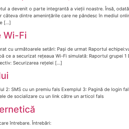
ul a devenit o parte integrantă a vieții noastre. Însă, odată 
r câteva dintre amenințările care ne pândesc în mediul onlin
de […]
e Wi-Fi
gurat cu următoarele setări: Pași de urmat Raportul echipei
pă ce a securizat rețeaua Wi-Fi simulată: Raportul grupei 1
ctiv: Securizarea rețelei […]
ui
ul 2: SMS cu un premiu fals Exemplul 3: Pagină de login fal
le de socializare cu un link către un articol fals
ernetică
are întrebare. Întrebări: