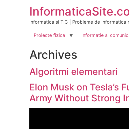
Skip
InformaticaSite.c
to
content
Informatica si TIC | Probleme de informatica r
Proiecte fizica
Informatie si comunic
Archives
Algoritmi elementari
Elon Musk on Tesla’s F
Army Without Strong I