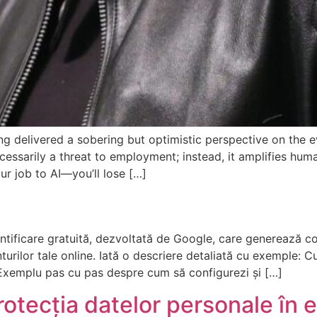
 delivered a sobering but optimistic perspective on the evol
cessarily a threat to employment; instead, it amplifies hum
our job to AI—you’ll lose […]
ntificare gratuită, dezvoltată de Google, care generează cod
turilor tale online. Iată o descriere detaliată cu exemple:
 Exemplu pas cu pas despre cum să configurezi și […]
tecția datelor personale în e