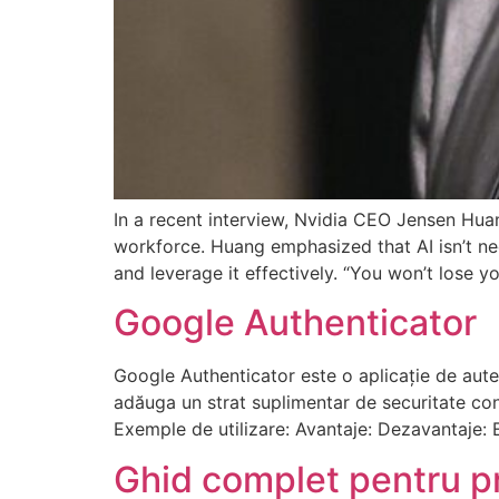
In a recent interview, Nvidia CEO Jensen Huang
workforce. Huang emphasized that AI isn’t ne
and leverage it effectively. “You won’t lose y
Google Authenticator
Google Authenticator este o aplicație de aute
adăuga un strat suplimentar de securitate con
Exemple de utilizare: Avantaje: Dezavantaje:
Ghid complet pentru pro