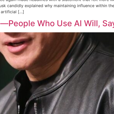
Musk candidly explained why maintaining influence within t
rtificial […]
b—People Who Use AI Will, Sa