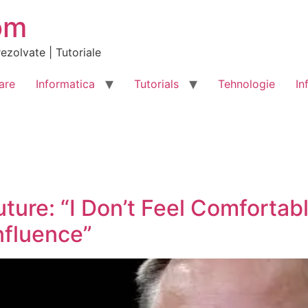
om
ezolvate | Tutoriale
are
Informatica
Tutorials
Tehnologie
In
uture: “I Don’t Feel Comforta
nfluence”