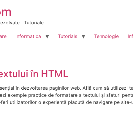
om
ezolvate | Tutoriale
are
Informatica
Tutorials
Tehnologie
In
extului în HTML
nțial în dezvoltarea paginilor web. Află cum să utilizezi t
 Vezi exemple practice de formatare a textului și sfaturi pen
feri utilizatorilor o experiență plăcută de navigare pe site-u