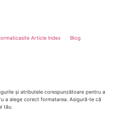
formaticasite Article Index
Blog
agurile și atributele corespunzătoare pentru a
tru a alege corect formatarea. Asigură-te că
l tău.