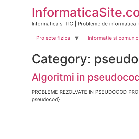
Skip
InformaticaSite.c
to
content
Informatica si TIC | Probleme de informatica r
Proiecte fizica
Informatie si comunic
Category:
pseudo
Algoritmi in pseudoco
PROBLEME REZOLVATE IN PSEUDOCOD PROBL
pseudocod}