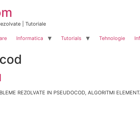
om
ezolvate | Tutoriale
are
Informatica
Tutorials
Tehnologie
In
cod
d
EME REZOLVATE IN PSEUDOCOD, ALGORITMI ELEMENTARI