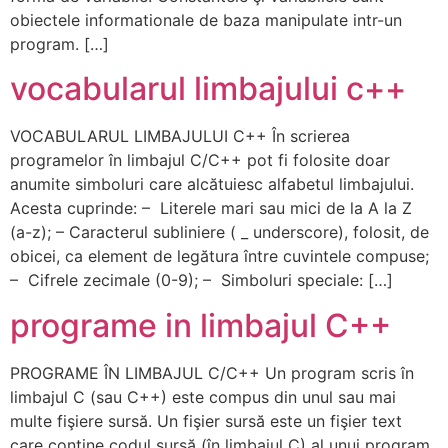
obiectele informationale de baza manipulate intr-un
program. […]
vocabularul limbajului c++
VOCABULARUL LIMBAJULUI C++ În scrierea
programelor în limbajul C/C++ pot fi folosite doar
anumite simboluri care alcătuiesc alfabetul limbajului.
Acesta cuprinde: – Literele mari sau mici de la A la Z
(a-z); – Caracterul subliniere ( _ underscore), folosit, de
obicei, ca element de legătura între cuvintele compuse;
– Cifrele zecimale (0-9); – Simboluri speciale: […]
programe in limbajul C++
PROGRAME ÎN LIMBAJUL C/C++ Un program scris în
limbajul C (sau C++) este compus din unul sau mai
multe fişiere sursă. Un fişier sursă este un fişier text
care conţine codul sursă (în limbajul C) al unui program.