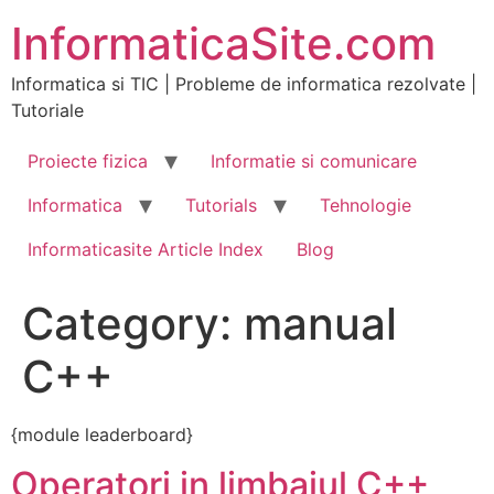
Skip
InformaticaSite.com
to
content
Informatica si TIC | Probleme de informatica rezolvate |
Tutoriale
Proiecte fizica
Informatie si comunicare
Informatica
Tutorials
Tehnologie
Informaticasite Article Index
Blog
Category:
manual
C++
{module leaderboard}
Operatori in limbajul C++